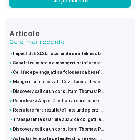
Citește mai mult
Articole
Cele mai recente
Impact SEE 2026: locul unde se întâlnesc businessul, tehnologia și leadershipul
Sanatatea mintala a managerilor influenteaza intreaga echipa
Ce ii face pe angajati sa foloseasca beneficiile de sanatate mintala
Mangerii sunt epuizati. Criza tacuta despre care nu vorbeste nimeni
Discovery call cu un consultant Thomas: Pune busola pe directia potrivita
Recruteaza Atipic: O initiativa care conecteaza tinerii neurodivergenti cu angajatori deschisi
Recrutare fara rezultate? Iata unde pierzi candidatii valorosi!
Transparenta salariala 2026: ce obligatii au angajatorii si cum te pregatesti din timp
Discovery call cu un consultant Thomas: Pune busola pe directia potrivita
Asteptarile legate de leadership se rescriu in timp real. De la sefii din generatia Baby Boomers la o forta de munca in continua schimbare