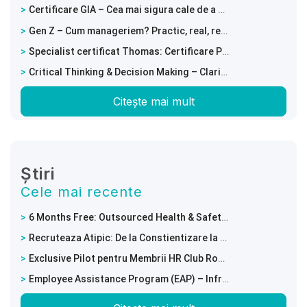
Certificare GIA – Cea mai sigura cale de a prezice o recrutare de succes
Gen Z – Cum manageriem? Practic, real, relevant
Specialist certificat Thomas: Certificare PPA – Intelege comportamentele si potentialul echipei tale!
Critical Thinking & Decision Making – Clarity in a World of Complexity
Citește mai mult
Știri
Cele mai recente
6 Months Free: Outsourced Health & Safety Services with Full Digitalisation of Employee Training Documents
Recruteaza Atipic: De la Constientizare la Angajare Reala
Exclusive Pilot pentru Membrii HR Club Romania
Employee Assistance Program (EAP) – Infrastructura performantei