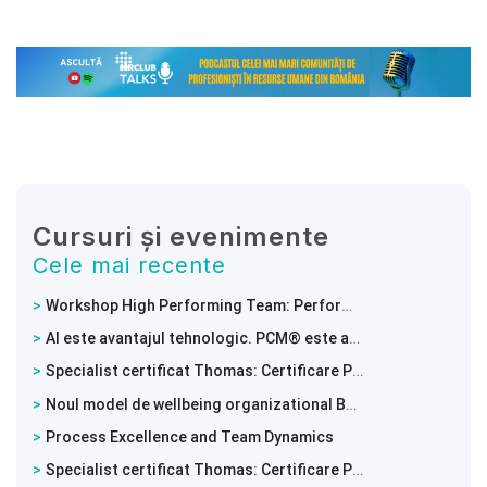
Cursuri și evenimente
Cele mai recente
Workshop High Performing Team: Performanta unei echipe incepe cu modul in care lucreaza impreuna
AI este avantajul tehnologic. PCM® este avantajul uman.
Specialist certificat Thomas: Certificare PPA – Intelege comportamentele si potentialul echipei tale
Noul model de wellbeing organizational BRIGHT WORK™
Process Excellence and Team Dynamics
Specialist certificat Thomas: Certificare PPA – Intelege comportamentele si potentialul echipei tale!