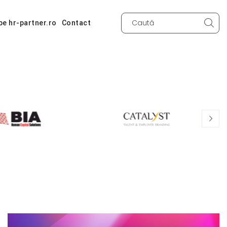
pe hr-partner.ro
Contact
Search
input