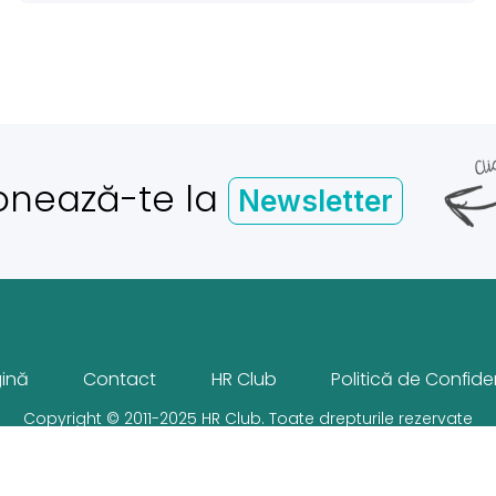
onează-te la
Newsletter
gină
Contact
HR Club
Politică de Confiden
Copyright © 2011-2025 HR Club. Toate drepturile rezervate