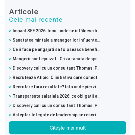
Articole
Cele mai recente
Impact SEE 2026: locul unde se întâlnesc businessul, tehnologia și leadershipul
Sanatatea mintala a managerilor influenteaza intreaga echipa
Ce ii face pe angajati sa foloseasca beneficiile de sanatate mintala
Mangerii sunt epuizati. Criza tacuta despre care nu vorbeste nimeni
Discovery call cu un consultant Thomas: Pune busola pe directia potrivita
Recruteaza Atipic: O initiativa care conecteaza tinerii neurodivergenti cu angajatori deschisi
Recrutare fara rezultate? Iata unde pierzi candidatii valorosi!
Transparenta salariala 2026: ce obligatii au angajatorii si cum te pregatesti din timp
Discovery call cu un consultant Thomas: Pune busola pe directia potrivita
Asteptarile legate de leadership se rescriu in timp real. De la sefii din generatia Baby Boomers la o forta de munca in continua schimbare
Citește mai mult