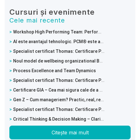
Cursuri și evenimente
Cele mai recente
Workshop High Performing Team: Performanta unei echipe incepe cu modul in care lucreaza impreuna
AI este avantajul tehnologic. PCM® este avantajul uman.
Specialist certificat Thomas: Certificare PPA – Intelege comportamentele si potentialul echipei tale
Noul model de wellbeing organizational BRIGHT WORK™
Process Excellence and Team Dynamics
Specialist certificat Thomas: Certificare PPA – Intelege comportamentele si potentialul echipei tale!
Certificare GIA – Cea mai sigura cale de a prezice o recrutare de succes
Gen Z – Cum manageriem? Practic, real, relevant
Specialist certificat Thomas: Certificare PPA – Intelege comportamentele si potentialul echipei tale!
Critical Thinking & Decision Making – Clarity in a World of Complexity
Citește mai mult