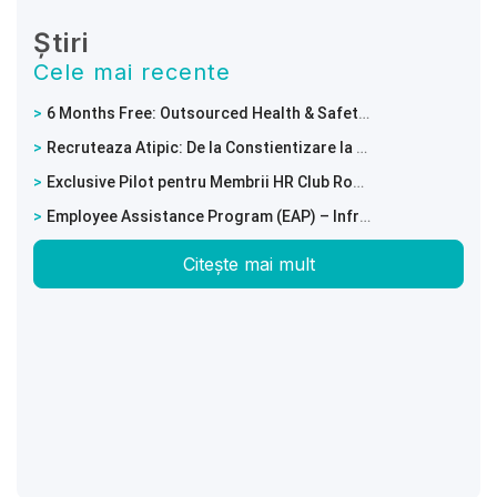
Știri
Cele mai recente
6 Months Free: Outsourced Health & Safety Services with Full Digitalisation of Employee Training Documents
Recruteaza Atipic: De la Constientizare la Angajare Reala
Exclusive Pilot pentru Membrii HR Club Romania
Employee Assistance Program (EAP) – Infrastructura performantei
Citește mai mult