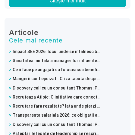
Citește mai mult
Articole
Cele mai recente
Impact SEE 2026: locul unde se întâlnesc businessul, tehnologia și leadershipul
Sanatatea mintala a managerilor influenteaza intreaga echipa
Ce ii face pe angajati sa foloseasca beneficiile de sanatate mintala
Mangerii sunt epuizati. Criza tacuta despre care nu vorbeste nimeni
Discovery call cu un consultant Thomas: Pune busola pe directia potrivita
Recruteaza Atipic: O initiativa care conecteaza tinerii neurodivergenti cu angajatori deschisi
Recrutare fara rezultate? Iata unde pierzi candidatii valorosi!
Transparenta salariala 2026: ce obligatii au angajatorii si cum te pregatesti din timp
Discovery call cu un consultant Thomas: Pune busola pe directia potrivita
Asteptarile legate de leadership se rescriu in timp real. De la sefii din generatia Baby Boomers la o forta de munca in continua schimbare