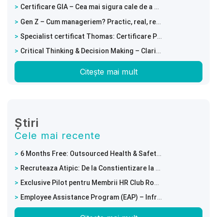
Certificare GIA – Cea mai sigura cale de a prezice o recrutare de succes
Gen Z – Cum manageriem? Practic, real, relevant
Specialist certificat Thomas: Certificare PPA – Intelege comportamentele si potentialul echipei tale!
Critical Thinking & Decision Making – Clarity in a World of Complexity
Citește mai mult
Știri
Cele mai recente
6 Months Free: Outsourced Health & Safety Services with Full Digitalisation of Employee Training Documents
Recruteaza Atipic: De la Constientizare la Angajare Reala
Exclusive Pilot pentru Membrii HR Club Romania
Employee Assistance Program (EAP) – Infrastructura performantei