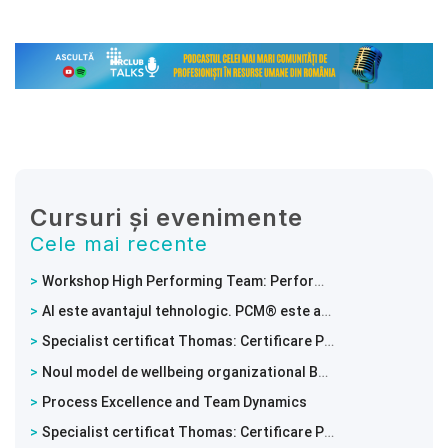
Cursuri și evenimente
Cele mai recente
Workshop High Performing Team: Performanta unei echipe incepe cu modul in care lucreaza impreuna
AI este avantajul tehnologic. PCM® este avantajul uman.
Specialist certificat Thomas: Certificare PPA – Intelege comportamentele si potentialul echipei tale
Noul model de wellbeing organizational BRIGHT WORK™
Process Excellence and Team Dynamics
Specialist certificat Thomas: Certificare PPA – Intelege comportamentele si potentialul echipei tale!