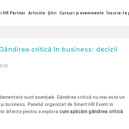
ri HR Partner
Articole
Știri
Cursuri și evenimente
Înscrie-te 
Gândirea critică în business: decizii
8:30
ndamentate sunt esențiale. Gândirea critică nu mai este un
 și business. Panelul organizat de Smart HR Event in
ii diferite pentru a explora
cum aplicăm gândirea critică