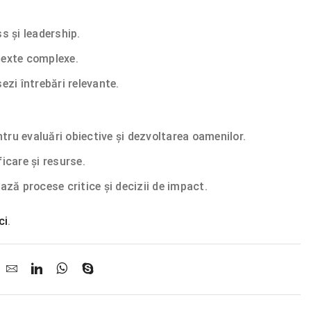
ss și leadership.
ntexte complexe.
sezi întrebări relevante.
ru evaluări obiective și dezvoltarea oamenilor.
ficare și resurse.
ează procese critice și decizii de impact.
ci
.