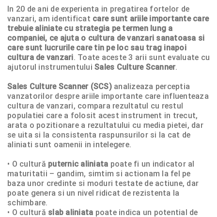
In 20 de ani de experienta in pregatirea fortelor de
vanzari, am identificat
care sunt ariile importante care
trebuie aliniate cu strategia pe termen lung a
companiei, ce ajuta o cultura de vanzari sanatoasa si
care sunt lucrurile care tin pe loc sau trag inapoi
cultura de vanzari
. Toate aceste 3 arii sunt evaluate cu
ajutorul instrumentului
Sales Culture Scanner
.
Sales Culture Scanner (SCS)
analizeaza perceptia
vanzatorilor despre ariile importante care influenteaza
cultura de vanzari, compara rezultatul cu restul
populatiei care a folosit acest instrument in trecut,
arata o pozitionare a rezultatului cu media pietei, dar
se uita si la consistenta raspunsurilor si la cat de
aliniati sunt oamenii in intelegere.
•
O cultură
puternic aliniata
poate fi un indicator al
maturitatii – gandim, simtim si actionam la fel pe
baza unor credinte si moduri testate de actiune, dar
poate genera si un nivel ridicat de rezistenta la
schimbare.
•
O cultură
slab aliniata
poate indica un potential de