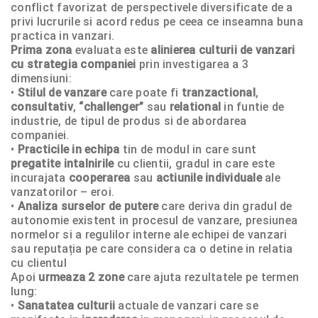
conflict favorizat de perspectivele diversificate de a
privi lucrurile si acord redus pe ceea ce inseamna buna
practica in vanzari.
Prima zona
evaluata este
alinierea culturii de vanzari
cu strategia companiei
prin investigarea a 3
dimensiuni:
•
Stilul de vanzare
care poate fi
tranzactional
,
consultativ
,
“challenger”
sau
relational
in funtie de
industrie, de tipul de produs si de abordarea
companiei.
•
Practicile in echipa
tin de modul in care sunt
pregatite intalnirile
cu clientii, gradul in care este
incurajata
cooperarea
sau
actiunile individuale
ale
vanzatorilor – eroi.
•
Analiza surselor de putere
care deriva din gradul de
autonomie existent in procesul de vanzare, presiunea
normelor si a regulilor interne ale echipei de vanzari
sau reputația pe care considera ca o detine in relatia
cu clientul
Apoi
urmeaza 2 zone
care ajuta rezultatele pe termen
lung:
•
Sanatatea culturii
actuale de vanzari care se