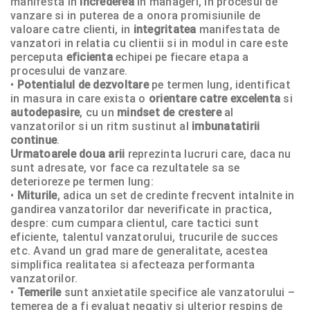
manifesta in
increderea
in manageri, in procesul de
vanzare si in puterea de a onora promisiunile de
valoare catre clienti, in
integritatea
manifestata de
vanzatori in relatia cu clientii si in modul in care este
perceputa
eficienta
echipei pe fiecare etapa a
procesului de vanzare.
•
Potentialul de dezvoltare
pe termen lung, identificat
in masura in care exista o
orientare catre excelenta
si
autodepasire
, cu un
mindset de crestere
al
vanzatorilor si un ritm sustinut al
imbunatatirii
continue
.
Urmatoarele doua arii
reprezinta lucruri care, daca nu
sunt adresate, vor face ca rezultatele sa se
deterioreze pe termen lung:
•
Miturile
, adica un set de credinte frecvent intalnite in
gandirea vanzatorilor dar neverificate in practica,
despre: cum cumpara clientul, care tactici sunt
eficiente, talentul vanzatorului, trucurile de succes
etc. Avand un grad mare de generalitate, acestea
simplifica realitatea si afecteaza performanta
vanzatorilor.
•
Temerile
sunt anxietatile specifice ale vanzatorului –
temerea de a fi evaluat negativ si ulterior respins de