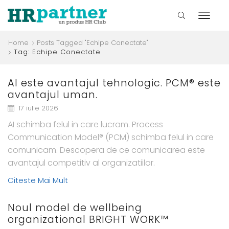
Home
Posts Tagged "echipe Conectate"
Tag: Echipe Conectate
AI este avantajul tehnologic. PCM® este
avantajul uman.
17 iulie 2026
AI schimba felul in care lucram. Process
Communication Model® (PCM) schimba felul in care
comunicam. Descopera de ce comunicarea este
avantajul competitiv al organizatiilor.
Citeste Mai Mult
Noul model de wellbeing
organizational BRIGHT WORK™