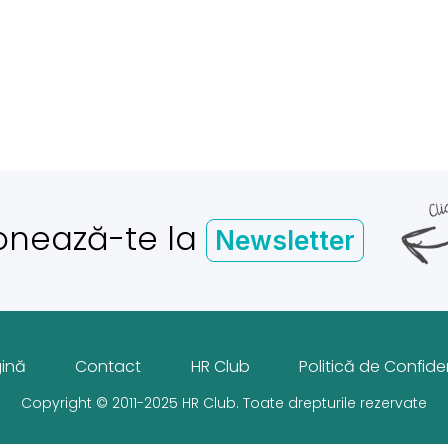
onează-te la
Newsletter
gină
Contact
HR Club
Politică de Confiden
Copyright © 2011-2025 HR Club. Toate drepturile rezervate