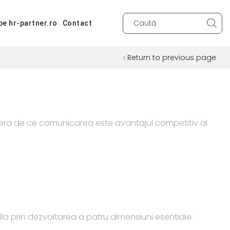
pe hr-partner.ro
Contact
Search
input
Return to previous page
era de ce comunicarea este avantajul competitiv al
a prin dezvoltarea a patru dimensiuni esentiale: