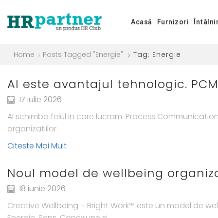
Acasă
Furnizori
Întâlni
Home
Posts Tagged "energie"
Tag: Energie
AI este avantajul tehnologic. PC
17 iulie 2026
AI schimba felul in care lucram. Process Communicati
organizatiilor.
Citeste Mai Mult
Noul model de wellbeing organi
18 iunie 2026
Creative Wellbeing – Bright Work™ este un model de wel
Energie, Sens, Conexiune si...