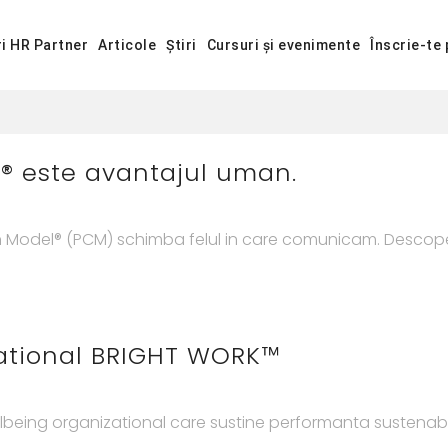
ri HR Partner
Articole
Știri
Cursuri și evenimente
Înscrie-te 
M® este avantajul uman.
on Model® (PCM) schimba felul in care comunicam. Descop
zational BRIGHT WORK™
lbeing organizational care sustine performanta sustenabil