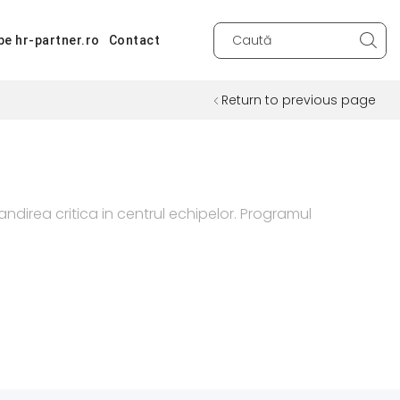
pe hr-partner.ro
Contact
Search
input
Return to previous page
irea critica in centrul echipelor. Programul