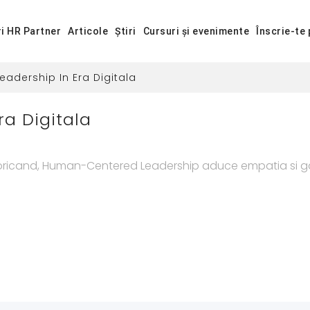
ri HR Partner
Articole
Știri
Cursuri și evenimente
Înscrie-te 
Leadership In Era Digitala
a Digitala
oricand, Human-Centered Leadership aduce empatia si gand