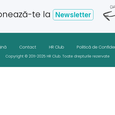
onează-te la
Newsletter
gină
Contact
HR Club
Politică de Confiden
Copyright © 2011-2025 HR Club. Toate drepturile rezervate