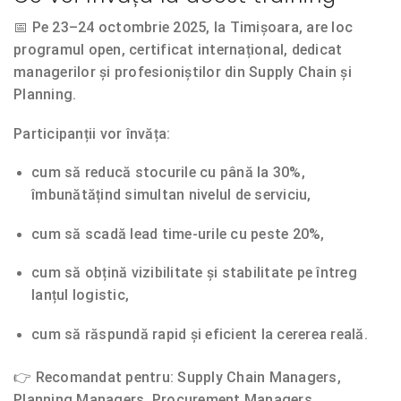
📅 Pe
23–24 octombrie 2025, la Timișoara
, are loc
programul open, certificat internațional, dedicat
managerilor și profesioniștilor din Supply Chain și
Planning.
Participanții vor învăța:
cum să reducă stocurile cu până la
30%
,
îmbunătățind simultan nivelul de serviciu,
cum să scadă lead time-urile cu peste
20%
,
cum să obțină vizibilitate și stabilitate pe întreg
lanțul logistic,
cum să răspundă rapid și eficient la cererea reală.
👉
Recomandat pentru:
Supply Chain Managers,
Planning Managers, Procurement Managers,