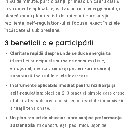
În 90 de minute, participanții primesc un cadru clar și
instrumente aplicabile, își fac un mini energy audit și
pleacă cu un plan realist de obiceiuri care susțin
reziliența, self-regulation-ul și focusul exact în zilele
încărcate și sub presiune.
3 beneficii ale participării
Claritate rapidă despre unde se duce energia ta
:
identifici principalele surse de consum (fizic,
emoțional, mental, sens) și pattern-urile care îți
sabotează focusul în zilele încărcate.
Instrumente aplicabile imediat pentru reziliență și
self-regulation
: pleci cu 2–3 practici simple care cresc
stabilitatea sub presiune și reduc reacțiile impulsive în
situații tensionate.
Un plan realist de obiceiuri care susține performanța
sustenabilă
: îți construiești pași mici, ușor de