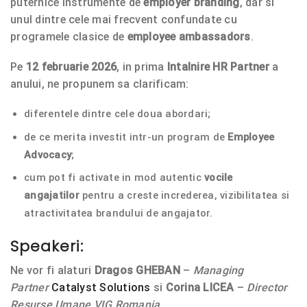
puternice instrumente de
employer branding
, dar si
unul dintre cele mai frecvent confundate cu
programele clasice de
employee ambassadors
.
Pe
12 februarie 2026
, in prima
Intalnire HR Partner
a
anului, ne propunem sa clarificam:
diferentele dintre cele doua abordari;
de ce merita investit intr-un program de
Employee
Advocacy
;
cum pot fi activate in mod autentic
vocile
angajatilor
pentru a creste increderea, vizibilitatea si
atractivitatea brandului de angajator.
Speakeri:
Ne vor fi alaturi
Dragos GHEBAN
–
Managing
Partner
Catalyst Solutions
si
Corina LICEA
–
Director
Resurse Umane VIG Romania
.