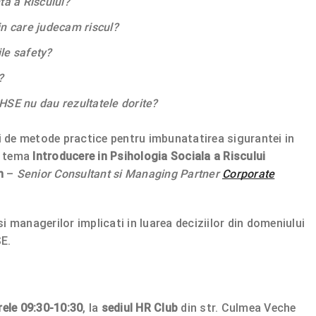
a a Riscului?
in care judecam riscul?
le safety?
?
 HSE nu dau rezultatele dorite?
si de metode practice pentru imbunatatirea sigurantei in
cu tema
Introducere in Psihologia Sociala a Riscului
n
–
Senior Consultant si Managing Partner
Corporate
 managerilor implicati in luarea deciziilor din domeniului
E.
rele 09:30-10:30
,
la
sediul HR Club
din str. Culmea Veche