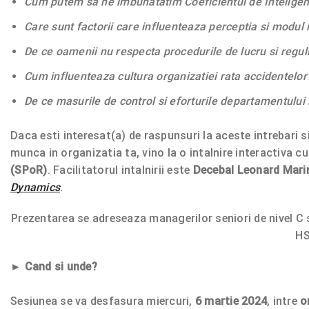
Cum putem sa ne imbunatatim Coeficientul de Inteligent
Care sunt factorii care influenteaza perceptia si modul 
De ce oamenii nu respecta procedurile de lucru si reguli
Cum influenteaza cultura organizatiei rata accidentelor
De ce masurile de control si eforturile departamentului
Daca esti interesat(a) de raspunsuri la aceste intrebari 
munca in organizatia ta, vino la o intalnire interactiva 
(SPoR)
. Facilitatorul intalnirii este
Decebal Leonard Mari
Dynamics
.
Prezentarea se adreseaza managerilor seniori de nivel C si
HS
►
Cand si unde?
Sesiunea se va desfasura miercuri,
6 martie 2024
, intre
o