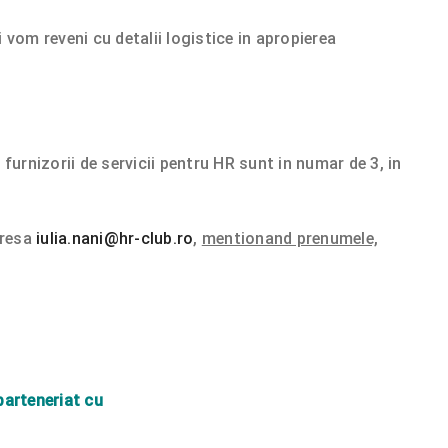
 vom reveni cu detalii logistice in apropierea
furnizorii de servicii pentru HR sunt in numar de 3, in
dresa
iulia.nani@hr-club.ro
,
mentionand prenumele,
parteneriat cu
 ​