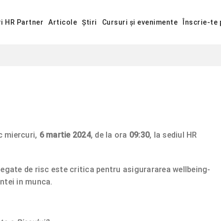
ri HR Partner
Articole
Știri
Cursuri și evenimente
Înscrie-te 
c miercuri,
6 martie 2024
, de la ora
09:30
, la sediul HR
legate de risc este critica pentru asigurararea wellbeing-
antei in munca.