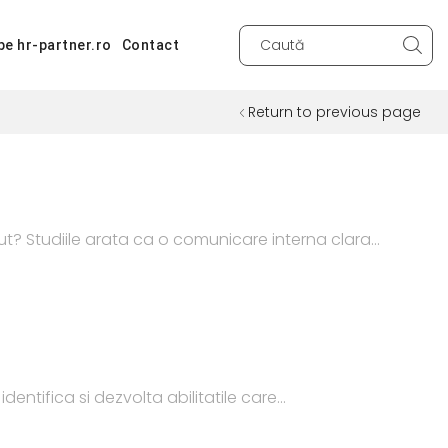
pe hr-partner.ro
Contact
Search
input
Return to previous page
t? Studiile arata ca o comunicare interna clara...
entifica si dezvolta abilitatile care...