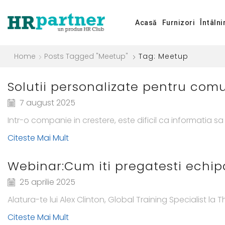
Acasă
Furnizori
Întâlni
Home
Posts Tagged "meetup"
Tag: Meetup
Solutii personalizate pentru comu
7 august 2025
Intr-o companie in crestere, este dificil ca informatia 
Citeste Mai Mult
Webinar:Cum iti pregatesti echipa
25 aprilie 2025
Alatura-te lui Alex Clinton, Global Training Specialist la T
Citeste Mai Mult