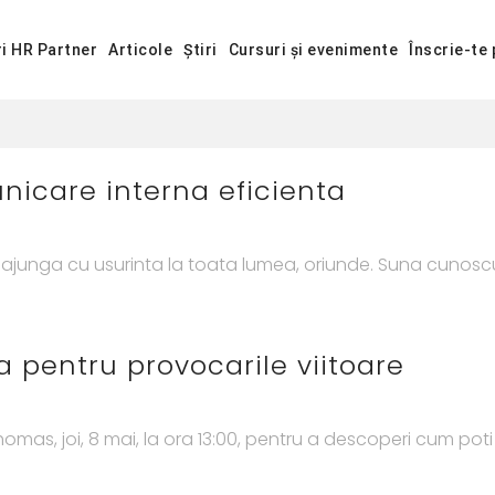
ri HR Partner
Articole
Știri
Cursuri și evenimente
Înscrie-te 
nicare interna eficienta
sa ajunga cu usurinta la toata lumea, oriunde. Suna cunoscu
 pentru provocarile viitoare
homas, joi, 8 mai, la ora 13:00, pentru a descoperi cum poti id