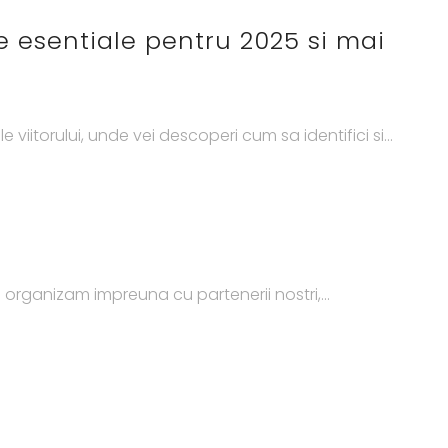
e esentiale pentru 2025 si mai
iitorului, unde vei descoperi cum sa identifici si...
l organizam impreuna cu partenerii nostri,...