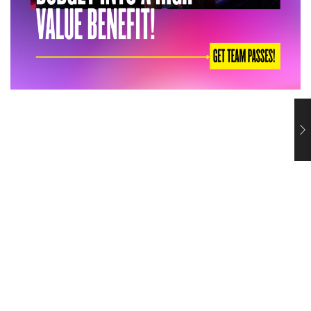
Ce ii face pe angajati sa foloseasca beneficiile de sanatate
mintala
29 iulie 2026
Un program de sprijin psihologic poate fi unul dintre cele
mai apreciate beneficii din oferta unei companii si, totusi,
sa fie folosit de foarte putini...
Citeste mai mult