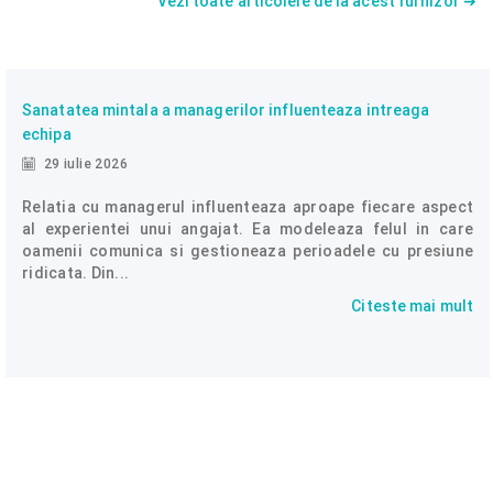
Vezi toate articolele de la acest furnizor ➔
Sanatatea mintala a managerilor influenteaza intreaga
echipa
29 iulie 2026
Relatia cu managerul influenteaza aproape fiecare aspect
al experientei unui angajat. Ea modeleaza felul in care
oamenii comunica si gestioneaza perioadele cu presiune
ridicata. Din...
Citeste mai mult