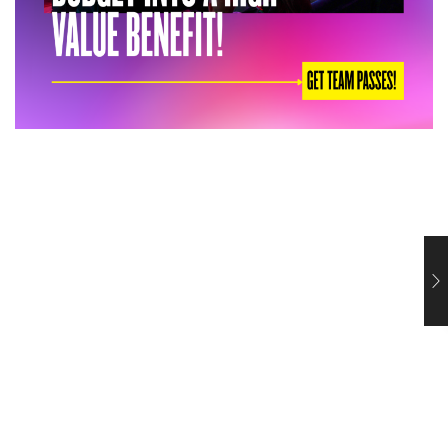
Ce ii face pe angajati sa foloseasca beneficiile de sanatate
mintala
29 iulie 2026
Un program de sprijin psihologic poate fi unul dintre cele
mai apreciate beneficii din oferta unei companii si, totusi,
sa fie folosit de foarte putini...
Citeste mai mult