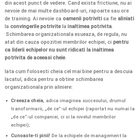
din acest punct de vedere. Cand exista frictiune, nu ai
nevoie de mai multe dashboard-uri, rapoarte sau ore
de training. Ai nevoie ca
oamenii potriviti
sa fie
aliniati
la
convingerile potrivite
la
inaltimea potrivita
.
Schimbarea organizationala esueaza, de regula, nu
atat din cauza opozitiei membrilor echipei, ci
pentru
ca liderii echipelor nu sunt ridicati la inaltimea
potrivita de aceeasi cheie
.
Iata cum folosesti cheia cel mai bine pentru a descuia
lacatul, adica pentru a obtine schimbarea
organizationala prin aliniere:
Creeaza cheia
, adica imaginea succesului, drumul
transformarii, „de ce”-ul echipei (raportat nu numai la
„de ce”-ul companiei, ci si la nivelul membrilor
echipei);
Cunoaste-ti pinii!
De la echipele de management la