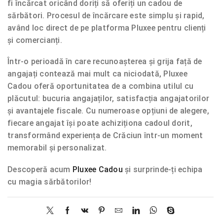
fi încărcat oricând doriți să oferiți un cadou de
sărbători. Procesul de încărcare este simplu și rapid,
având loc direct de pe platforma Pluxee pentru clienți
și comercianți.
Într-o perioadă în care recunoașterea și grija față de
angajați contează mai mult ca niciodată, Pluxee
Cadou oferă oportunitatea de a combina utilul cu
plăcutul: bucuria angajaților, satisfacția angajatorilor
și avantajele fiscale. Cu numeroase opțiuni de alegere,
fiecare angajat își poate achiziționa cadoul dorit,
transformând experiența de Crăciun într-un moment
memorabil și personalizat.
Descoperă acum
Pluxee Cadou
și surprinde-ți echipa
cu magia sărbătorilor!