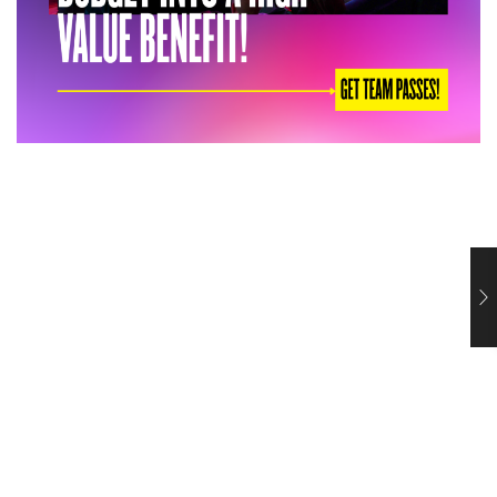
Ce ii face pe angajati sa foloseasca beneficiile de sanatate
mintala
29 iulie 2026
Un program de sprijin psihologic poate fi unul dintre cele
mai apreciate beneficii din oferta unei companii si, totusi,
sa fie folosit de foarte putini...
Citeste mai mult