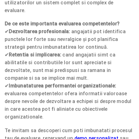
utilizatorilor un sistem complet si complex de
evaluare.
De ce este importanta evaluarea competentelor?
✔
Dezvoltarea profesionala:
angajatii pot identifica
punctele lor forte sau nevralgice și pot planifica
strategii pentru imbunatatirea lor continuă.
✔
Retentia si implicarea:
cand angajatii simt ca
abilitatile si contributiile lor sunt apreciate si
dezvoltate, sunt mai predispusi sa ramana in
companie si sa se implice mai mult.
✔
Imbunataturea performantei organizationale:
evaluarea competentelor ofera informatii valoroase
despre nevoile de dezvoltare a echipei si despre modul
in care acestea pot fi aliniate cu obiectivele
organizationale.
Te invitam sa descoperi cum poti imbunatati procesul
tau de evaluare, rezervand un
demo personalizat
sau