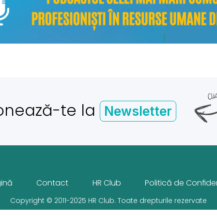
onează-te la
Newsletter
gină
Contact
HR Club
Politică de Confiden
Copyright © 2011-2025 HR Club. Toate drepturile rezervate