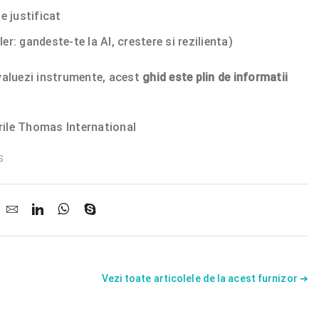
de justificat
er: gandeste-te la AI, crestere si rezilienta)
evaluezi instrumente, acest
ghid este plin de informatii
rile Thomas International
s
Vezi toate articolele de la acest furnizor ➔