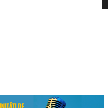
Ce ii face pe angajati sa foloseasca beneficiile de sanatate
mintala
29 iulie 2026
Un program de sprijin psihologic poate fi unul dintre cele
mai apreciate beneficii din oferta unei companii si, totusi,
sa fie folosit de foarte putini...
Citeste mai mult