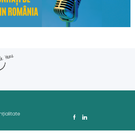
țialitate
Facebook
Linkedin