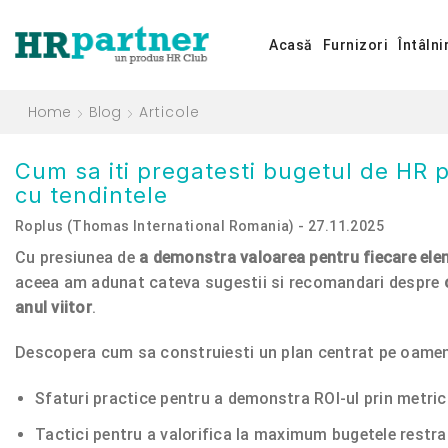
Acasă
Furnizori
Întâlni
Home
Blog
Articole
Cum sa iti pregatesti bugetul de HR pe
cu tendintele
Roplus (Thomas International Romania) - 27.11.2025
Cu presiunea de
a demonstra valoarea pentru fiecare ele
aceea am adunat cateva sugestii si recomandari despre
anul viitor
.
Descopera cum sa construiesti un plan centrat pe oameni,
Sfaturi practice pentru a demonstra ROI-ul prin metrici
Tactici pentru a valorifica la maximum bugetele restr