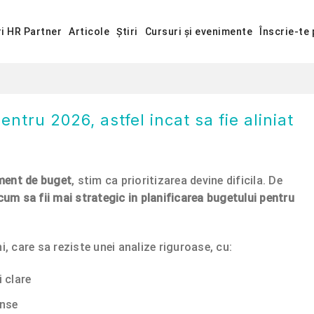
ri HR Partner
Articole
Știri
Cursuri și evenimente
Înscrie-te 
ntru 2026, astfel incat sa fie aliniat
ment de buget
, stim ca prioritizarea devine dificila. De
cum sa fii mai strategic in planificarea bugetului pentru
 care sa reziste unei analize riguroase, cu:
 clare
anse